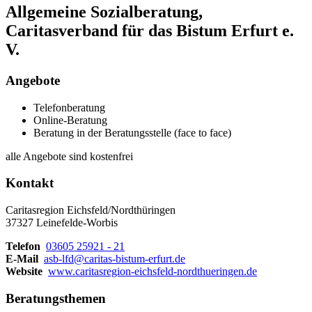
Allgemeine Sozialberatung,
Caritasverband für das Bistum Erfurt e.
V.
Angebote
Telefonberatung
Online-Beratung
Beratung in der Beratungsstelle (face to face)
alle Angebote sind kostenfrei
Kontakt
Caritasregion Eichsfeld/Nordthüringen
37327 Leinefelde-Worbis
Telefon
03605 25921 - 21
E-Mail
asb-lfd@caritas-bistum-erfurt.de
Website
www.caritasregion-eichsfeld-nordthueringen.de
Beratungsthemen